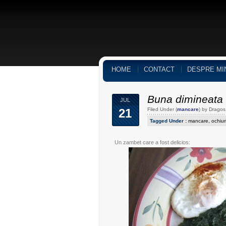
HOME
CONTACT
DESPRE MI
Buna dimineata
JUL
21
Filed Under (
mancare
) by Drago
Tagged Under :
mancare
,
ochiur
Un zambet care a fost delicios: