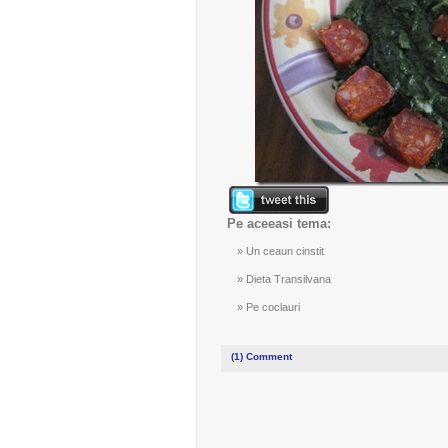
Pe aceeasi tema:
Un ceaun cinstit
Dieta Transilvana
Pe coclauri
(1)
Comment