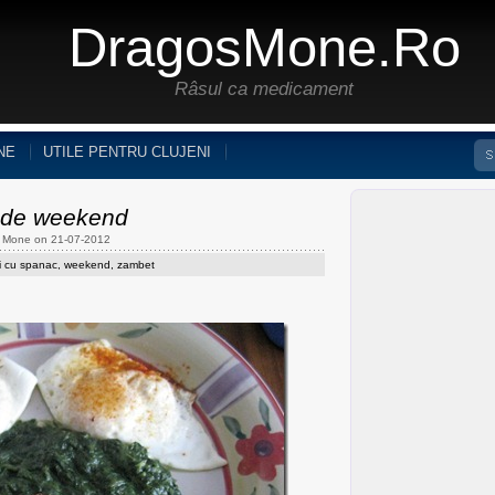
DragosMone.ro
Râsul ca medicament
NE
UTILE PENTRU CLUJENI
 de weekend
s Mone on 21-07-2012
i cu spanac
,
weekend
,
zambet