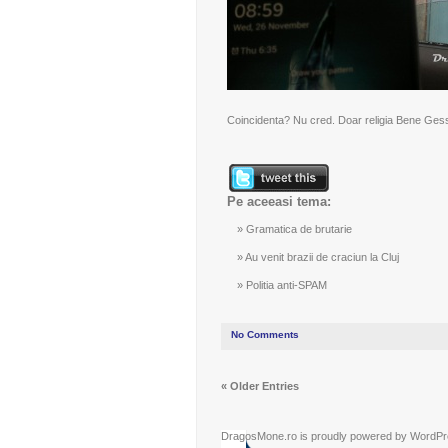
Coincidenta? Nu cred. Doar religia Bene Gesser
Pe aceeasi tema:
Gramatica de brutarie
Au venit brazii de craciun la Cluj
Politia anti-SPAM
No Comments
« Older Entries
DragosMone.ro is proudly powered by
WordPr