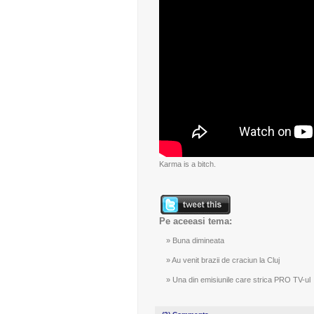
Karma is a bitch.
Pe aceeasi tema:
Buna dimineata
Au venit brazii de craciun la Cluj
Una din emisiunile care strica PRO TV-ul