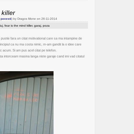
killer
 povesti
) by Dragos Mone on 26-11-2014
luj
,
fear is the mind killer
,
garaj
,
poza
pustie fara un citat motivational care sa ma intampine de
principiul ca nu ma costa nimic, m-am gandit la o idee care
c acum. Si am pus acel citat pe telefon.
ta intorceam masina langa niste garaje cand imi vad citatul