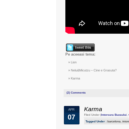
Pe aceeasi tema:
Lion
Nelu&Micutzu – Cine e Grasuta?
Karma
(2)
Comments
Karma
APR
07
Filed Under (
Intorsura Buzaului
,
Tagged Under :
barcelona
,
intor