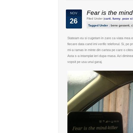
Fear is the mind 
NOV
26
Filed Under (
carti
,
funny
,
poze si
Tagged Under :
bene gesserit
,
c
Stateam eu si cugetam in zare ca viata mea e 
fiecare data cand imi verific telefonul. Si, pe 
mi-a ramas in minte din cartea pe care o cites
Asta s-a intamplat ieri dupa-masa. Azi diminea
vopsit pe usa unui garaj.