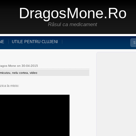
DragosMone.ro
Râsul ca medicament
NE
UTILE PENTRU CLUJENI
Dragos Mone on 30-04-2015
micutzu
,
nelu cortea
,
video
ica la misto: