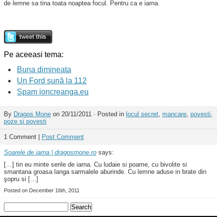
de lemne sa tina toata noaptea focul. Pentru ca e iarna.
Pe aceeasi tema:
Buna dimineata
Un Ford sună la 112
Spam ioncreanga.eu
By
Dragos Mone
on 20/11/2011 · Posted in
locul secret
,
mancare
,
povesti
,
poze si povesti
1 Comment |
Post Comment
Soarele de iarna | dragosmone.ro
says:
[…] tin eu minte serile de iarna. Cu ludaie si poame, cu bivolite si
smantana groasa langa sarmalele aburinde. Cu lemne aduse in brate din
şopru si […]
Posted on December 16th, 2011