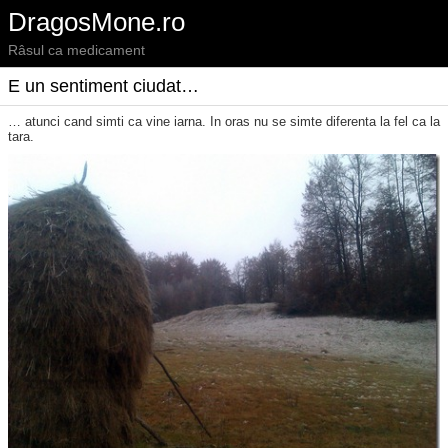
DragosMone.ro
Râsul ca medicament
E un sentiment ciudat…
… atunci cand simti ca vine iarna. In oras nu se simte diferenta la fel ca la
tara.