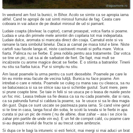
In weekend am fost la bunici, in Bihor. Acolo se simte ca se apropia iarna
altfel. Cand te apropii de sat simti mirosul fumului de fag. Ceata care
coboara in vai aduce de pe dealuri mirosul de ud si pamant.
Ludaie coapta (dovleac la cuptor), carnat proaspat, votca fiarta si poame.
Ludaia e una din primele mele amintiri din copilaria tot mai indepartata.
Ludaie dulce, aromata si mancata direct din coaja. Carnatul este si va
ramane la tara simbolul binelui. Daca ai carnat pe masa totul e bine. Niste
cartofi sau fasole langa el, niste castraveti murati si pofta mare. Votca
fiarta. Palinca nu se fierbe. E prea nobila pentru asa tratamente. Dar votca
se tine un pic, cat sa ai de sarbatori de fiert. De fapt, mai mult se
incalzeste cu arome magice decat se fierbe. E o stiinta a batranilor. Tinerii
nu stiu sa fiarba tuica. Pur si simplu nu stiu.
Am lasat poamele la urma pentru ca sunt deosebite. Poamele pe care le
tin eu minte erau facute de vecina Iuliţă. Bunica nu face poame. Am
intrebat-o care e reteta. Poamele se culeg cu mana sau cu cleasca, sa nu
se batuceasca si sa se strice sau sa-si schimbe gustul. Sunt mere, pere
si prune coapte bine. Se taie in felii si se usuca pe o leasa de nuiele peste
un foc mic. Leasa trebuie sa fie deasa ca sa nu cada poamele, dar si rara,
ca sa patrunda fumul si caldura la poame, sa le usuce si sa le dea magia
din gust. Dupa ce sunt uscate se pastreaza pana iarna. Si cand vine gerul
si te tine in casa, langa focul din soba, le scoti la iveala si le fierbi in apa
curata si pui un pic de miere ( nu de albine, doar zahar – asa i se zice la
zahar prin partile de unde vin eu). E un fel de compot cald, cu poame care
si-au depasit nivelul de fructe si au trecut catre ambrozie.
Si dupa ce le bagi la intuneric si esti fericit, mai mergi si mai aduci un brat