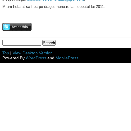
M-am hotarat sa trec pe dragosmone.ro la inceputul lui 2011.
Top
|
View Desktop Version
Powered By
WordPress
and
MobilePress