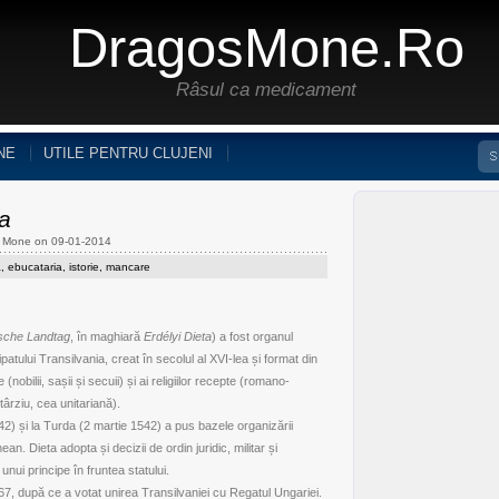
DragosMone.ro
Râsul ca medicament
NE
UTILE PENTRU CLUJENI
a
s Mone on 09-01-2014
a
,
ebucataria
,
istorie
,
mancare
sche Landtag
, în maghiară
Erdélyi Dieta
) a fost organul
ipatului Transilvania, creat în secolul al XVI-lea și format din
e (nobilii, sașii și secuii) și ai religiilor recepte (romano-
târziu, cea unitariană).
42) și la Turda (2 martie 1542) a pus bazele organizării
ean. Dieta adopta și decizii de ordin juridic, militar și
nui principe în fruntea statului.
867, după ce a votat unirea Transilvaniei cu Regatul Ungariei.