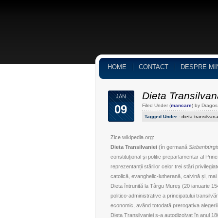
HOME
CONTACT
DESPRE MI
Dieta Transilvan
JAN
09
Filed Under (
mancare
) by Drago
Tagged Under :
dieta transilvan
Zice
wikipedia.org
:
Dieta Transilvaniei
(în germană
Siebenbürgi
constituțional și politic preparlamentar al Princ
reprezentanții stărilor celor trei stări privilegiat
catolică, evanghelic-lutherană, calvină și, mai 
Dieta întrunită la Târgu Mureș (20 ianuarie 15
politico-administrative a principatului transilvăn
economic, având totodată prerogativa alegerii u
Dieta Transilvaniei s-a autodizolvat în anul 1