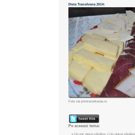
Dieta Transilvana 2014:
Foto via
printransilvania.ro
Pe aceeasi tema:
Un mic dejun sănătos = Un obicei sănăto