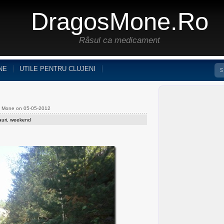
DragosMone.ro
Râsul ca medicament
NE
UTILE PENTRU CLUJENI
s Mone on 05-05-2012
uri
,
weekend