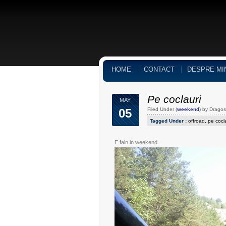
HOME
CONTACT
DESPRE MI
Pe coclauri
MAY
05
Filed Under (
weekend
) by Drago
Tagged Under :
offroad
,
pe cocla
E fain in weekend.