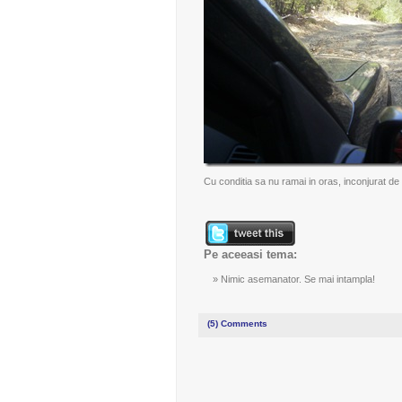
Cu conditia sa nu ramai in oras, inconjurat de
Pe aceeasi tema:
Nimic asemanator. Se mai intampla!
(5)
Comments