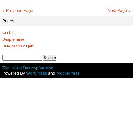
« Previous Page
Next Page »
Pages
Contact
Despre mine
Utile pentru clujeni
Top
|
View Desktop Version
Powered By
WordPress
and
MobilePress