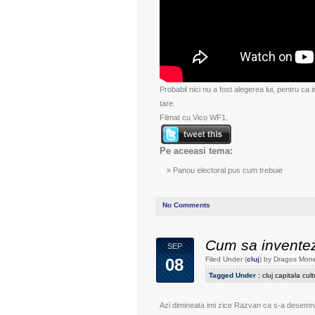
Probabil nici nu a fost alegerea lui, pentru c
tare.
Filmat cu
Vico WF1.
Pe aceeasi tema:
Panou electoral pus cum trebuie
No Comments
Cum sa inventez
SEP
08
Filed Under (
cluj
) by Dragos Mon
Tagged Under :
cluj capitala cult
Azi dimineata imi zice
Razvan
ca s-a desemna