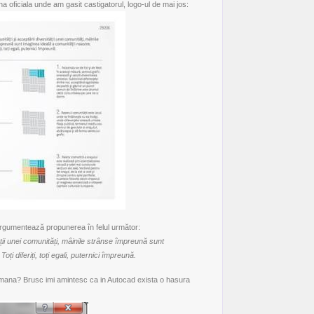
na oficiala
unde am gasit castigatorul, logo-ul de mai jos:
gumentează propunerea în felul următor:
tății unei comunități, mâinile strânse împreună sunt
ți diferiți, toți egali, puternici împreună.
na? Brusc imi amintesc ca in Autocad exista o hasura