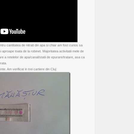
ru cantitatea de nitrati din apa si chiar am fost curios sa
 aproape toata de la robinet. Majoritatea activitatii mele de
are a retelelor de apa/canal/statii de epurare/tratare, asa ca
rata.
e. Am verificat in trei cartiere din Cluj: