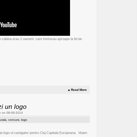
a in cabina erau 2 oameni care tremurau aproape la fel de
Read More
i un logo
e on 08-09-2014
urala
,
concurs
,
logo
t logo-ul castigator pentru Cluj Capitala Europeana. Voiam