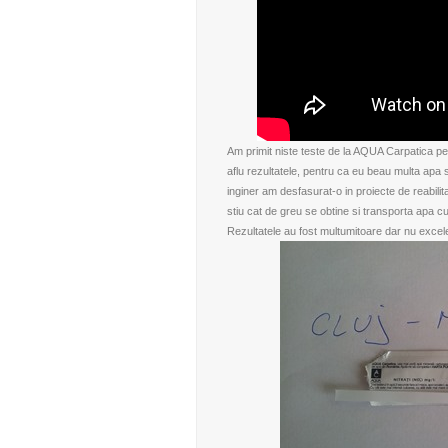
Am primit niste teste de la AQUA Carpatica pent
aflu rezultatele, pentru ca eu beau multa apa si
inginer am desfasurat-o in proiecte de reabilit
stiu cat de greu se obtine si transporta apa cu
Rezultatele au fost multumitoare dar nu excelent