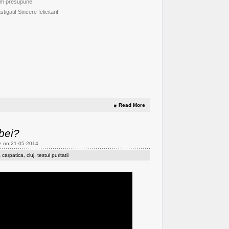
em presupune.
tigati! Sincere felicitari!
Read More
 bei?
e on 21-05-2014
 carpatica
,
cluj
,
testul puritatii