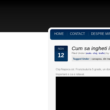
HOME
CONTACT
DESPRE MI
Cum sa ingheti 
NOV
12
Filed Under (
auto
,
cluj
,
trafic
) by
Tagged Under :
canapea
,
din tra
Cluj-Napoca str. Frunzisului la 5 grade, un d
Important e ca e relaxat.