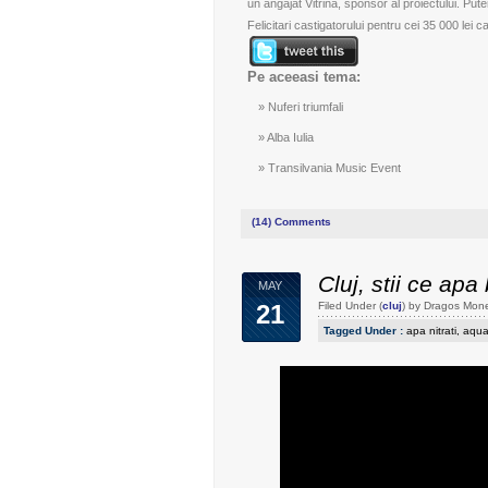
un angajat Vitrina, sponsor al proiectului
. Put
Felicitari castigatorului pentru cei 35 000 lei cas
Pe aceeasi tema:
Nuferi triumfali
Alba Iulia
Transilvania Music Event
(14)
Comments
Cluj, stii ce apa
MAY
21
Filed Under (
cluj
) by Dragos Mon
Tagged Under :
apa nitrati
,
aqua