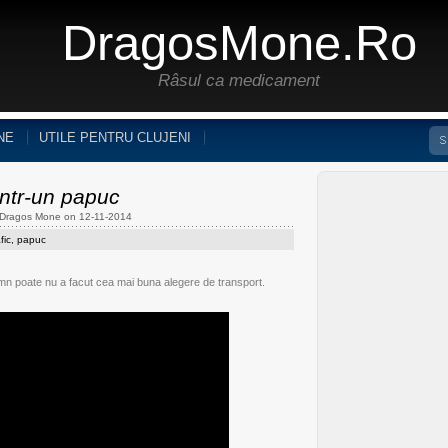
DragosMone.ro
Râsul ca medicament
NE
UTILE PENTRU CLUJENI
intr-un papuc
 Dragos Mone on 12-11-2014
fic
,
papuc
omn poate nu a facut cea mai buna alegere de transport.