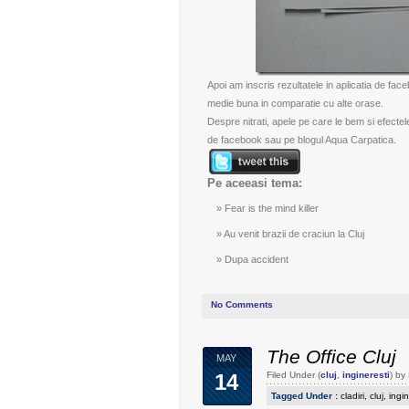
Apoi am inscris rezultatele in
aplicatia de fac
medie buna in comparatie cu alte orase.
Despre nitrati, apele pe care le bem si efect
de facebook
sau pe
blogul Aqua Carpatica
.
Pe aceeasi tema:
Fear is the mind killer
Au venit brazii de craciun la Cluj
Dupa accident
No Comments
The Office Cluj
MAY
14
Filed Under (
cluj
,
ingineresti
) by
Tagged Under :
cladiri
,
cluj
,
ingin