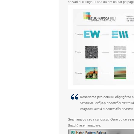
sa vad si eu logo-ul asa ca am cautat pe
pagi
Descrierea proiectului câștigător
ar
Simbol al unității și acceptării diversi
imaginea ideală a comunității noastre. To
Seamana cu ceva cunoscut. Oare cu ce seama
(hatch) asemanatoare.