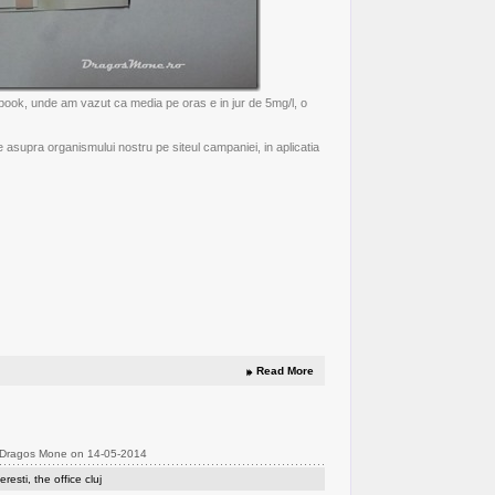
ebook
, unde am vazut ca media pe oras e in jur de 5mg/l, o
ele asupra organismului nostru pe
siteul campaniei
, in
aplicatia
Read More
 Dragos Mone on 14-05-2014
eresti
,
the office cluj