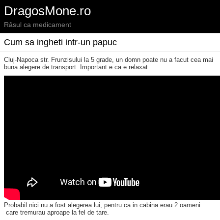
DragosMone.ro
Râsul ca medicament
Cum sa ingheti intr-un papuc
Cluj-Napoca str. Frunzisului la 5 grade, un domn poate nu a facut cea mai
buna alegere de transport. Important e ca e relaxat.
Probabil nici nu a fost alegerea lui, pentru ca in cabina erau 2 oameni
care tremurau aproape la fel de tare.