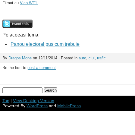
Filmat cu
Vico WF1.
Pe aceeasi tema:
Panou electoral pus cum trebuie
By
Dragos Mone
on 12/11/2014 · Posted in
auto
,
cluj
,
trafic
Be the first to
post a comment
.
Top
|
View Desktop Version
Powered By
WordPress
and
MobilePress