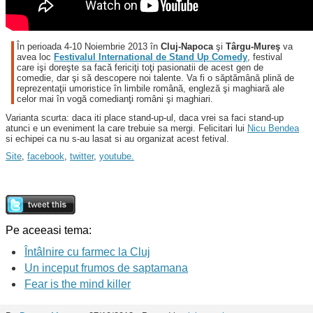
În perioada 4-10 Noiembrie 2013 în
Cluj-Napoca
şi
Târgu-Mureş
va
avea loc
Festivalul International de Stand Up Comedy
, festival
care işi doreşte sa facă fericiţi toţi pasionatii de acest gen de
comedie, dar şi să descopere noi talente. Va fi o săptămână plină de
reprezentaţii umoristice în limbile română, engleză şi maghiară ale
celor mai în vogă comedianţi români şi maghiari.
Varianta scurta: daca iti place stand-up-ul, daca vrei sa faci stand-up
atunci e un eveniment la care trebuie sa mergi. Felicitari lui
Nicu Bendea
si echipei ca nu s-au lasat si au organizat acest fetival.
Site
,
facebook
,
twitter
,
youtube.
Pe aceeasi tema:
Întâlnire cu farmec la Cluj
Un inceput frumos de saptamana
Fear is the mind killer