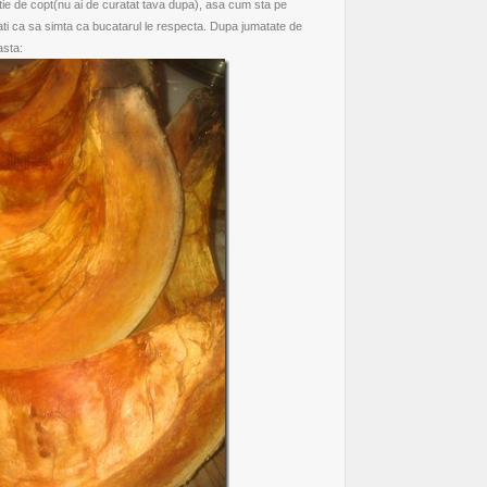
rtie de copt(nu ai de curatat tava dupa), asa cum sta pe
ati ca sa simta ca bucatarul le respecta. Dupa jumatate de
asta: