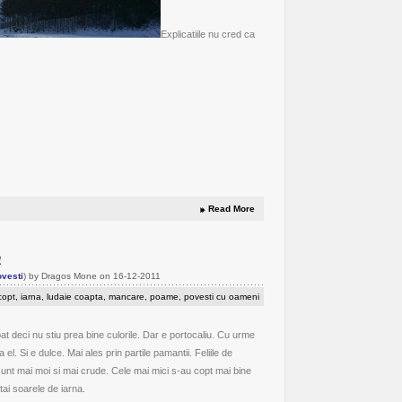
Explicatiile nu cred ca
Read More
a
ovesti
) by Dragos Mone on 16-12-2011
copt
,
iarna
,
ludaie coapta
,
mancare
,
poame
,
povesti cu oameni
at deci nu stiu prea bine culorile. Dar e portocaliu. Cu urme
el. Si e dulce. Mai ales prin partile pamantii. Feliile de
sunt mai moi si mai crude. Cele mai mici s-au copt mai bine
 tai soarele de iarna.