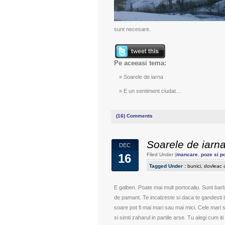
sunt necesare.
Pe aceeasi tema:
Soarele de iarna
E un sentiment ciudat…
(16)
Comments
Soarele de iarn
DEC
16
Filed Under (
mancare
,
poze si p
Tagged Under :
bunici
,
dovleac 
E galben. Poate mai mult portocaliu. Sunt barb
de pamant. Te incalzeste si daca te gandesti la 
soare pot fi mai mari sau mai mici. Cele mari 
si simti zaharul in partile arse. Tu alegi cum iti