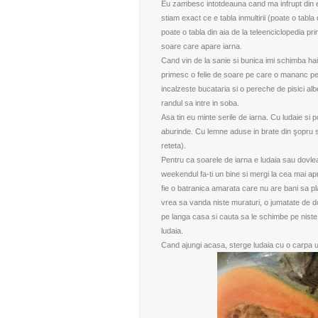
Eu zambesc intotdeauna cand ma infrupt din el.
stiam exact ce e tabla inmultirii (poate o tabl
poate o tabla din aia de la teleenciclopedia pri
soare care apare iarna.
Cand vin de la sanie si bunica imi schimba hai
primesc o felie de soare pe care o mananc pe
incalzeste bucataria si o pereche de pisici alb
randul sa intre in soba.
Asa tin eu minte serile de iarna. Cu ludaie si
p
aburinde. Cu lemne aduse in brate din şopru s
reteta).
Pentru ca soarele de iarna e ludaia sau dovleac
weekendul fa-ti un bine si mergi la cea mai apro
fie o batranica amarata care nu are bani sa pl
vrea sa vanda niste muraturi, o jumatate de do
pe langa casa si cauta sa le schimbe pe niste 
ludaia.
Cand ajungi acasa, sterge ludaia cu o carpa 