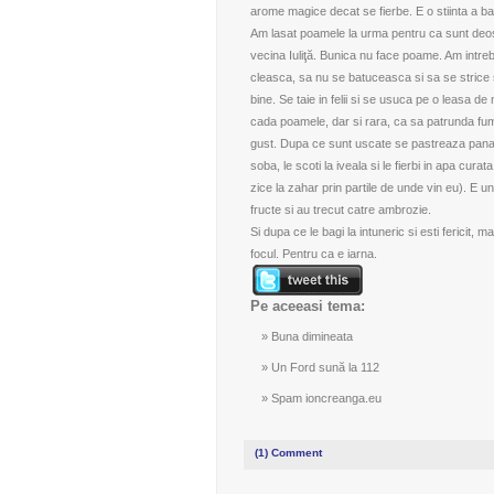
arome magice decat se fierbe. E o stiinta a batra
Am lasat poamele la urma pentru ca sunt deos
vecina Iuliţă. Bunica nu face poame. Am intr
cleasca, sa nu se batuceasca si sa se strice
bine. Se taie in felii si se usuca pe o leasa d
cada poamele, dar si rara, ca sa patrunda fum
gust. Dupa ce sunt uscate se pastreaza pana ia
soba, le scoti la iveala si le fierbi in apa cura
zice la zahar prin partile de unde vin eu). E u
fructe si au trecut catre ambrozie.
Si dupa ce le bagi la intuneric si esti fericit,
focul. Pentru ca e iarna.
Pe aceeasi tema:
Buna dimineata
Un Ford sună la 112
Spam ioncreanga.eu
(1)
Comment