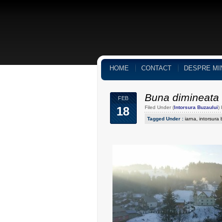
HOME
CONTACT
DESPRE MI
Buna dimineata
FEB
18
Filed Under (
Intorsura Buzaului
)
Tagged Under :
iarna
,
intorsura 