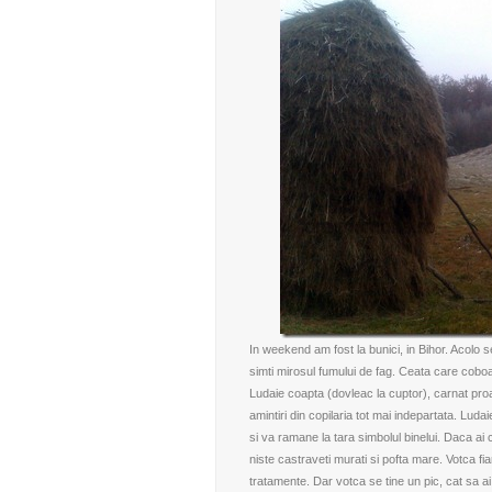
In weekend am fost la bunici, in Bihor. Acolo s
simti mirosul fumului de fag. Ceata care coboa
Ludaie coapta (dovleac la cuptor), carnat pro
amintiri din copilaria tot mai indepartata. Lud
si va ramane la tara simbolul binelui. Daca ai 
niste castraveti murati si pofta mare. Votca fi
tratamente. Dar votca se tine un pic, cat sa ai