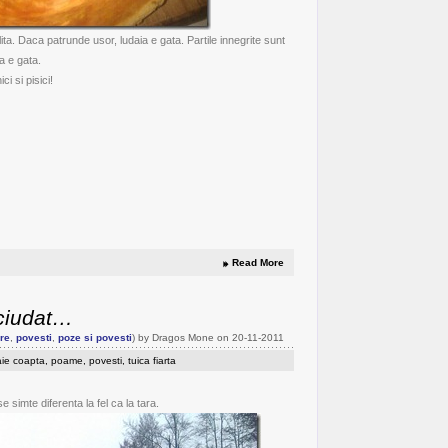
ita. Daca patrunde usor, ludaia e gata. Partile innegrite sunt
a e gata.
i si pisici!
Read More
ciudat…
re
,
povesti
,
poze si povesti
) by Dragos Mone on 20-11-2011
aie coapta
,
poame
,
povesti
,
tuica fiarta
 simte diferenta la fel ca la tara.