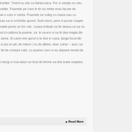
nilor. Tinerii nu stiu sa fiarba tuica. Pur si simplu nu stiu.
ebite. Poamele pe care le tin eu minte erau facute de
ebat-o care e reteta. Poamele se culeg cu mana sau cu
 sau sa-si schimbe gustul. Sunt mere, pere si prune coapte
e nuiele peste un foc mic. Leasa trebuie sa fie deasa ca sa nu
ul si caldura la poame, sa le usuce si sa le dea magia din
rna. Si cand vine gerul si te tine in casa, langa focul din
ta si pui un pic de miere ( nu de albine, doar zahar – asa i se
n fel de compot cald, cu poame care si-au depasit nivelul de
 mai mergi si mai aduci un brat de lemne sa tina toata noaptea
Read More