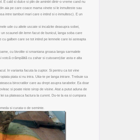
 E cald si dulce si plin de amintiri dintr-o vreme cand nu
a din aia pe care coace mama vinete si le inmulteste sau
nsa intre tamburi mari care o intind si o inmultesc). E un
nele ude cu altele uscate si incalzite deasupra sobei,
 un scaunel din lemn facut de bunicul, langa soba care
e cu galben care se tot intind pe lemnele care isi asteapta
oame
, cu bivolite si smantana groasa langa sarmalele
i votcă crămpălită cu zahar si cuisoare(dar asta e alta
ul. In varianta facuta la cuptor. Si pentru ca tot vine
piata piata si nu intra. Uita-te pe langa intrare. Trebuie sa
ateasca birocratilor care au drept asupra tarabelor. Ea doar
vleac si poate niste sirop de visine. Atat a putut aduna de
lei sa plateasca factura la curent. Du-te la ea si cumpara
umeda si curata-o de seminte.