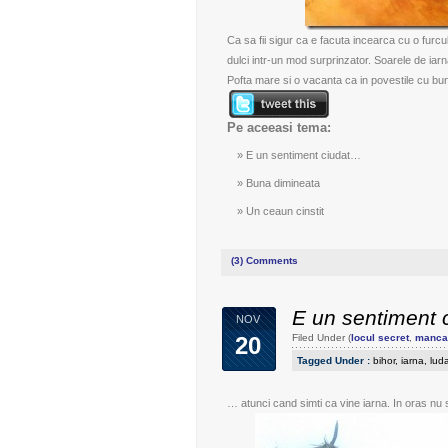
Ca sa fii sigur ca e facuta incearca cu o furcul
dulci intr-un mod surprinzator. Soarele de iarn
Pofta mare si o vacanta ca in povestile cu bunic
Pe aceeasi tema:
E un sentiment ciudat…
Buna dimineata
Un ceaun cinstit
(3)
Comments
E un sentiment 
NOV
20
Filed Under (
locul secret
,
manca
Tagged Under :
bihor
,
iarna
,
lud
… atunci cand simti ca vine iarna. In oras nu se