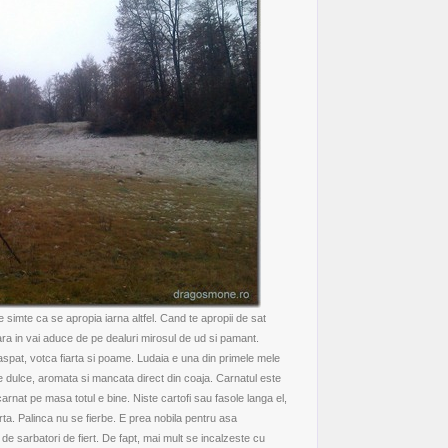
e simte ca se apropia iarna altfel. Cand te apropii de sat
ra in vai aduce de pe dealuri mirosul de ud si pamant.
aspat, votca fiarta si poame. Ludaia e una din primele mele
aie dulce, aromata si mancata direct din coaja. Carnatul este
carnat pe masa totul e bine. Niste cartofi sau fasole langa el,
arta. Palinca nu se fierbe. E prea nobila pentru asa
 de sarbatori de fiert. De fapt, mai mult se incalzeste cu