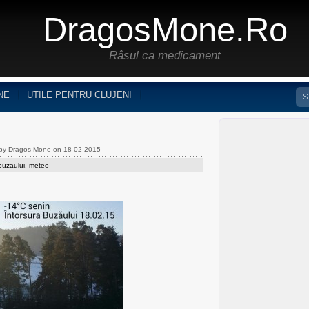
DragosMone.ro
Râsul ca medicament
NE
UTILE PENTRU CLUJENI
 by Dragos Mone on 18-02-2015
buzaului
,
meteo