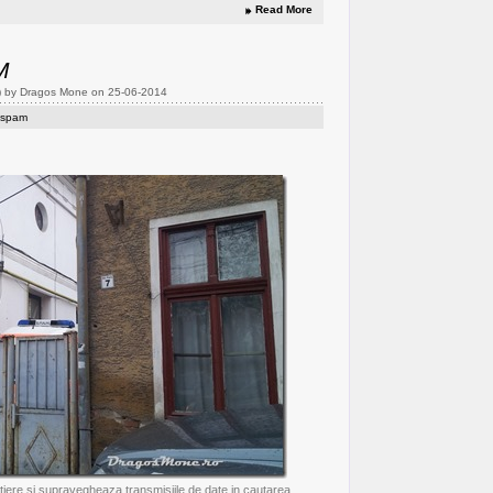
Read More
M
) by Dragos Mone on 25-06-2014
a spam
tiere si supravegheaza transmisiile de date in cautarea