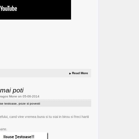
Read More
mai poti
Dragos Mone on 05-06-2014
use testoase
,
poze si povesti
ui, cand vine vremea buna si tu stai in birou si freci hartii
arte.