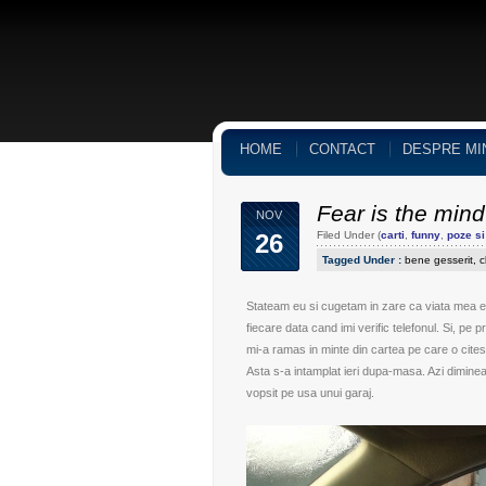
HOME
CONTACT
DESPRE MI
Fear is the mind 
NOV
26
Filed Under (
carti
,
funny
,
poze si
Tagged Under :
bene gesserit
,
c
Stateam eu si cugetam in zare ca viata mea e 
fiecare data cand imi verific telefonul. Si, pe 
mi-a ramas in minte din cartea pe care o cites
Asta s-a intamplat ieri dupa-masa. Azi diminea
vopsit pe usa unui garaj.