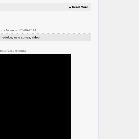
Read More
agos Mone on 05-06-2014
 nedelcu
,
nelu cortea
,
video
ecat vara trecuta: