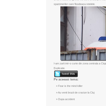
spammerilor care floodeaza retelele.
I-am zarit intr-o curte din zona centrala a Cluj
Explicatie.
Pe aceeasi tema:
Fear is the mind killer
Au venit brazii de craciun la Cluj
Dupa accident