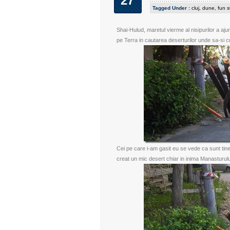
27
Tagged Under :
cluj
,
dune
,
fun s
Shai-Hulud, maretul vierme al nisipurilor a aj
pe Terra in cautarea deserturilor unde sa-si c
Cei pe care i-am gasit eu se vede ca sunt tiner
creat un mic desert chiar in inima Manasturulu