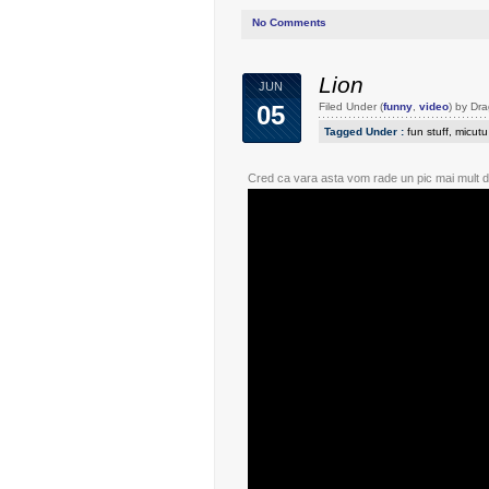
No Comments
Lion
JUN
05
Filed Under (
funny
,
video
) by Dr
Tagged Under :
fun stuff
,
micutu
Cred ca vara asta vom rade un pic mai mult d