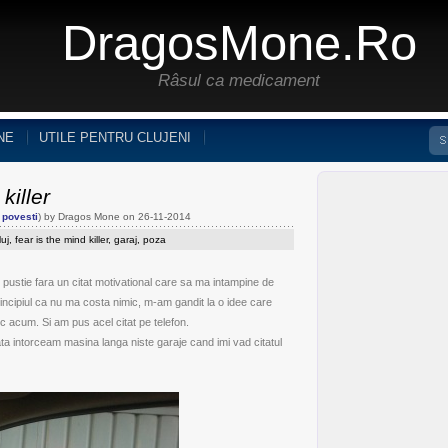
DragosMone.ro
Râsul ca medicament
NE
UTILE PENTRU CLUJENI
killer
 povesti
) by Dragos Mone on 26-11-2014
luj
,
fear is the mind killer
,
garaj
,
poza
pustie fara un citat motivational care sa ma intampine de
principiul ca nu ma costa nimic, m-am gandit la o idee care
c acum. Si am pus acel citat pe telefon.
ta intorceam masina langa niste garaje cand imi vad citatul