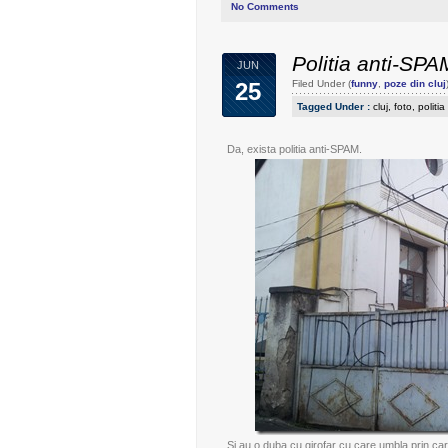
No Comments
Politia anti-SPA
JUN
25
Filed Under (
funny
,
poze din cluj
Tagged Under :
cluj
,
foto
,
politi
Da, exista politia anti-SPAM.
Si au o duba cu girofar cu care umbla prin car