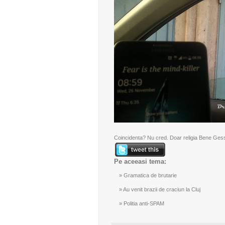
Coincidenta? Nu cred. Doar religia Bene Gesser
Pe aceeasi tema:
Gramatica de brutarie
Au venit brazii de craciun la Cluj
Politia anti-SPAM