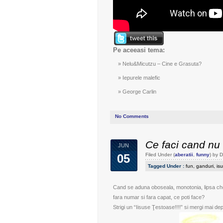
Pe aceeasi tema:
Nelu&Micutzu – Cine e Grasuta?
Iepurele malefic
George Carlin
No Comments
Ce faci cand nu 
JUN
05
Filed Under (
aberatii
,
funny
) by 
Tagged Under :
fun
,
ganduri
,
is
Cand se aduna oboseala, monotonia, lipsa cheful
fara numar si fara capat, ce poti face?
Strigi un “Iisuse Ţestoase!!!!” si mergi mai dep