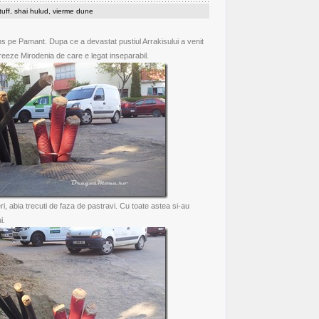
tuff
,
shai hulud
,
vierme dune
uns pe Pamant. Dupa ce a devastat pustiul Arrakisului a venit
reeze Mirodenia de care e legat inseparabil.
i, abia trecuti de faza de pastravi. Cu toate astea si-au
i.