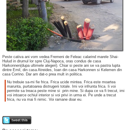
Peste cativa ani vom vedea Fremeni de Feleac calarind marele Shai-
Hulud in drumul lor spre Cluj-Napoca, oras condus de casa
Harkonnen(dupa ultimele alegeri). Chiar si peste ani se va pastra lupta
dintre Emil, din casa Atreides, Ioan din casa Harkonnen si Kelemen din
casa Corrino. Dar am dat-o prea mult in politica.
Nu trebuie sa-mi fie frica. Frica ucide mintea. Frica este moartea
marunta, purtatoarea distrugerii totale. Imi voi infrunta frica. Ii voi
permite sa treaca peste mine si prin mine. Si dupa ce va fi trecut, imi
voi intoarce ochiul interior si voi privi in urma ei. Pe unde a trecut
frica, nu va mai fi nimic. Voi ramane doar eu.