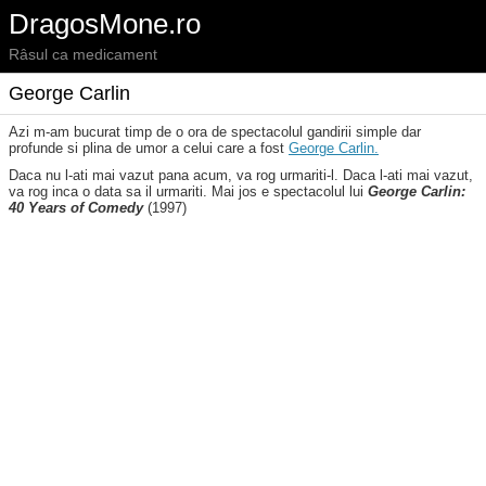
DragosMone.ro
Râsul ca medicament
George Carlin
Azi m-am bucurat timp de o ora de spectacolul gandirii simple dar
profunde si plina de umor a celui care a fost
George Carlin.
Daca nu l-ati mai vazut pana acum, va rog urmariti-l. Daca l-ati mai vazut,
va rog inca o data sa il urmariti. Mai jos e spectacolul lui
George Carlin:
40 Years of Comedy
(1997)