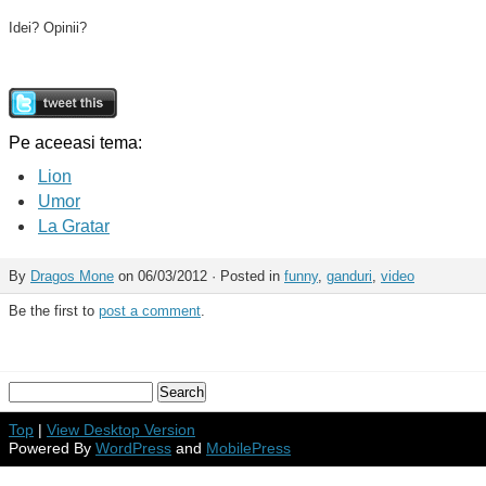
Idei? Opinii?
Pe aceeasi tema:
Lion
Umor
La Gratar
By
Dragos Mone
on 06/03/2012 · Posted in
funny
,
ganduri
,
video
Be the first to
post a comment
.
Top
|
View Desktop Version
Powered By
WordPress
and
MobilePress