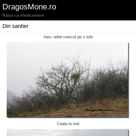
DragosMone.ro
Râsul ca medicament
Din santier
Vasc rebel crescut pe o tufa
Ceata la mal