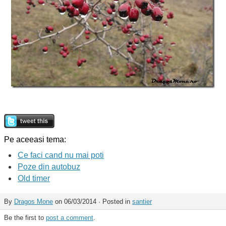
Pe aceeasi tema:
Ce faci cand nu mai poti
Poze din autobuz
Old timer
By
Dragos Mone
on 06/03/2014 · Posted in
santier
Be the first to
post a comment
.