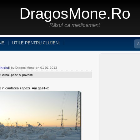
DragosMone.ro
Râsul ca medicament
NE
UTILE PENTRU CLUJENI
n cluj
) by Dragos Mone on 01-01-2012
 iarna
,
poze si povesti
e in cautarea zapezii. Am gasit-o: