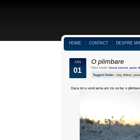
HOME
CONTACT
DESPRE MI
O plimbare
JAN
01
Filed Under (
locul secret
,
poze di
Tagged Under :
cluj
,
feleac
,
poze
Daca tot a venit iarna am zis sa fac o plimbar