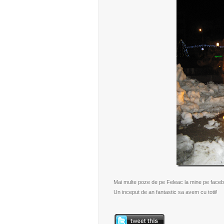
Mai multe poze de pe Feleac
la mine pe face
Un inceput de an fantastic sa avem cu totii!