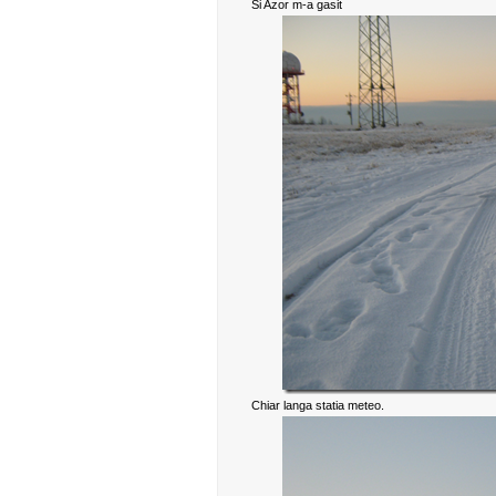
Si Azor m-a gasit
Chiar langa statia meteo.