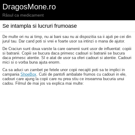
DragosMone.ro
Râsul ca medicament
Se intampla si lucruri frumoase
De multe ori nu ai timp, nu ai bani sau nu ai dispozitia sa ii ajuti pe cei din
jurul tau. Dar cand poti si vrei e foarte usor sa intinzi o mana de ajutor.
De Craciun sunt doua varste la care oamenii sunt usor de influentat: copiii
si batranii. Copiii se bucura daca primesc cadouri si batranii se bucura
daca primesc atentie. SI e atat de usor sa oferi cadouri si atentie. Cadouri
mici si o vorba buna ajuta enorm.
Ca sa aduci un zambet pe fetele unor copii necajiti poti sa te implici in
campania
ShoeBox
. Cutii de pantofi ambalate frumos cu cadouri in ele,
cadouri care ajung la copii care nu prea stiu ce inseamna bucuria unui
cadou. Filmul de mai jos va explica mai multe: