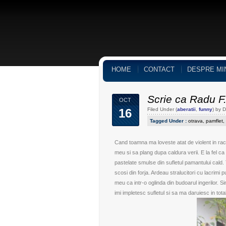
HOME
CONTACT
DESPRE MI
Scrie ca Radu F
OCT
16
Filed Under (
aberatii
,
funny
) by 
Tagged Under :
otrava
,
pamflet
,
Cand toamna ma loveste atat de violent in race
meu si sa plang dupa caldura verii. E la fel c
pastelate smulse din sufletul pamantului cald. 
scosi din forja. Ardeau stralucitori cu lacrimi pu
meu ca intr-o oglinda din budoarul ingerilor
imi impletesc sufletul si sa ma daruiesc in total