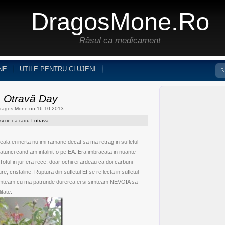
DragosMone.ro
Râsul ca medicament
NE
UTILE PENTRU CLUJENI
. Otravă Day
Dragos Mone on 16-10-2013
scrie ca radu f otrava
ala ei inerta nu imi ramane decat sa ma retrag in sufletul
a atunci cand am intalnit-o pe EA. Era imbracata in nuante
Totul in jur era rece, doar ochii ei ardeau ca doi carbuni
re, cristaline. Ruptura din sufletul EI se reflecta in sufletul
. Simteam cu ma patrunde durerea ei si simteam NEVOIA sa
itate.