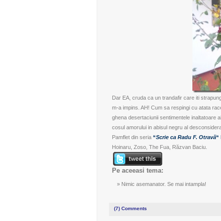
Dar EA, cruda ca un trandafir care iti strapunge
m-a impins. AH! Cum sa respingi cu atata race
ghena desertaciunii sentimentele inaltatoare a
cosul amorului in abisul negru al desconside
Pamflet din seria
“
Scrie ca Radu F. Otravă
“ 
Hoinaru
,
Zoso
,
The Fua
,
Răzvan Baciu
.
Pe aceeasi tema:
Nimic asemanator. Se mai intampla!
(7)
Comments