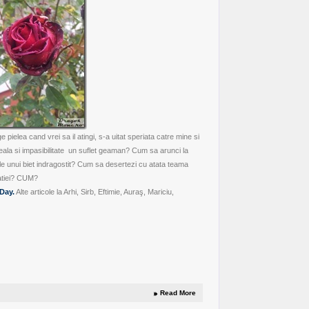
 pielea cand vrei sa il atingi, s-a uitat speriata catre mine si
ala si impasibilitate un suflet geaman? Cum sa arunci la
le unui biet indragostit? Cum sa desertezi cu atata teama
ratiei? CUM?
Day.
Alte articole
la Arhi,
Sirb,
Eftimie
,
Auraş
,
Mariciu
,
Read More