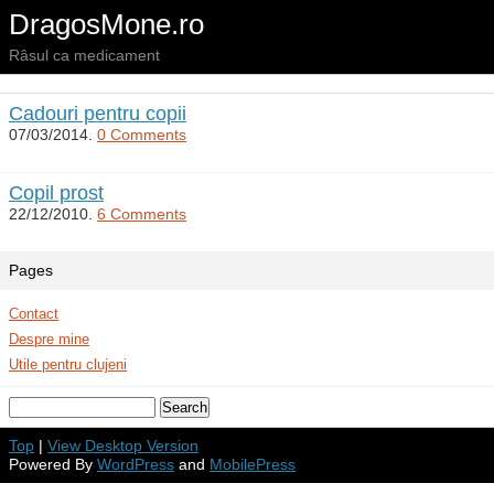
DragosMone.ro
Râsul ca medicament
Cadouri pentru copii
07/03/2014.
0 Comments
Copil prost
22/12/2010.
6 Comments
Pages
Contact
Despre mine
Utile pentru clujeni
Top
|
View Desktop Version
Powered By
WordPress
and
MobilePress