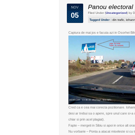
Panou electoral
NOV
05
Filed Under (
Uncategorized
) by 
Tagged Under :
din trafic
,
iohann
Captura de mai jos e facuta azi in Osorhei Bih
Cred ca e cea mai corecta pozitionare. Iohanni
desi ar trebui sa o apere, spre unul care si-a 
chiar si prin acel plagiat).
Fapte – mergeti in Sibiu si apoi in orice alt or
Nu vorbarie – Ponta a atacat miseleste si cu t