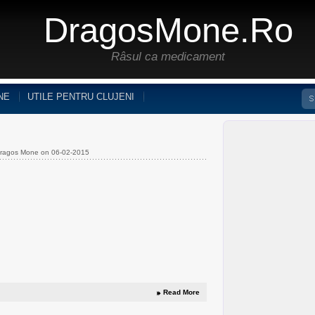
DragosMone.ro
Râsul ca medicament
NE
UTILE PENTRU CLUJENI
Dragos Mone on 06-02-2015
Read More