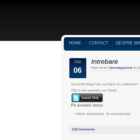
HOME
CONTACT
DESPRE MI
Intrebare
FEB
06
Filed Under (
Uncategorized
) by 
Sa inchid blogul sau sa il ignor in continuare?
This is the question, my friend.
Pe aceeasi tema:
Nimic asemanator. Se mai intampla!
(16)
Comments