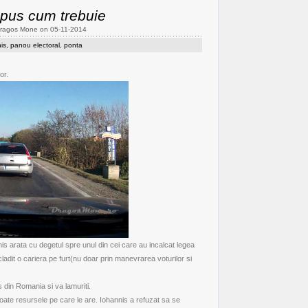
 pus cum trebuie
Dragos Mone on 05-11-2014
is
,
panou electoral
,
ponta
or.
s arata cu degetul spre unul din cei care au incalcat legea
cladit o cariera pe furt(nu doar prin manevrarea voturilor si
as din Romania si va lamuriti.
oate resursele pe care le are. Iohannis a refuzat sa se