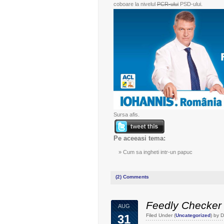
coboare la nivelul
PCR-ului
PSD-ului.
Sursa
afis
.
Pe aceeasi tema:
Cum sa ingheti intr-un papuc
(2)
Comments
Feedly Checker
AUG
31
Filed Under (
Uncategorized
) by 