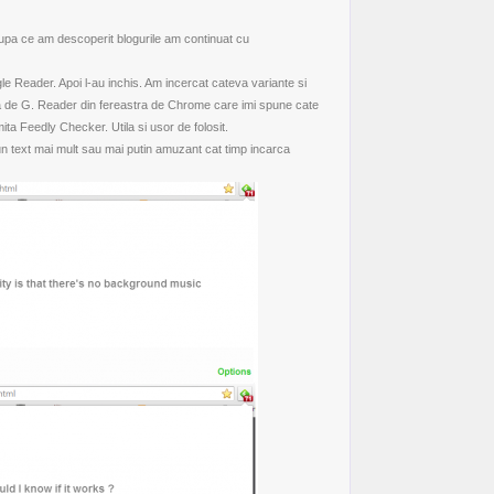
Dupa ce am descoperit blogurile am continuat cu
gle Reader. Apoi l-au inchis. Am incercat cateva variante si
ia de G. Reader din fereastra de Chrome care imi spune cate
ita Feedly Checker. Utila si usor de folosit.
un text mai mult sau mai putin amuzant cat timp incarca