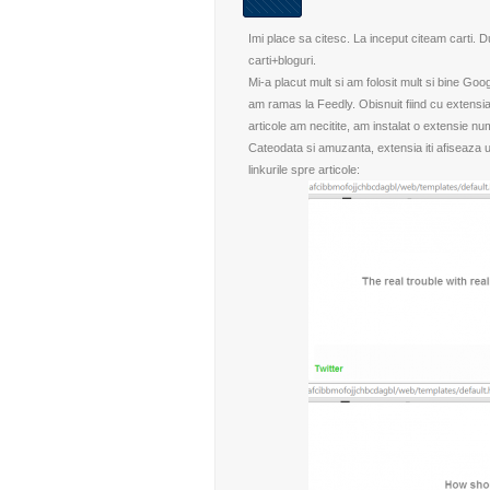
Imi place sa citesc. La inceput citeam carti. 
carti+bloguri.
Mi-a placut mult si am folosit mult si bine Goo
am ramas la Feedly. Obisnuit fiind cu extens
articole am necitite, am instalat o extensie num
Cateodata si amuzanta, extensia iti afiseaza 
linkurile spre articole: