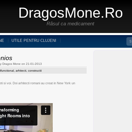
DragosMone.ro
Râsul ca medicament
NE
UTILE PENTRU CLUJENI
nios
by Dragos Mone on 21-01-2013
functional
,
arhitecti
,
constructii
ti si voi. Doi arhitecti romani au creat in New York un