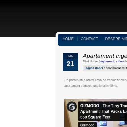
HOME
CONTACT
DESPRE MI
Apartament inge
JAN
21
Filed Under (
ingineresti
,
video
) 
Tagged Under :
apartament multi
Un prieten mi-a aratat ceva ce trebuie sa vede
apartament complet functional in 40mp.