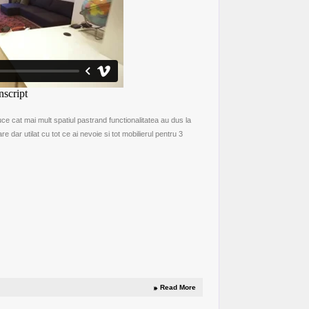
uce cat mai mult spatiul pastrand functionalitatea au dus la
dar utilat cu tot ce ai nevoie si tot mobilierul pentru 3
Read More