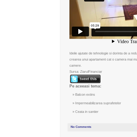
Ideile ajutate de tehnologie si dorinta de a red
crearea unui apartament cat o camera mai mare 
camere.
Sursa:
ZiarulFinanciar
Pe aceeasi tema:
Balcon extins
Impermeabilizarea suprafetelor
Ceata in santier
No Comments