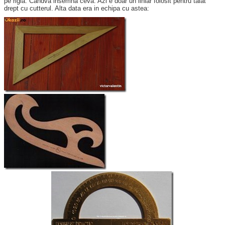
pe rigla. Candva insemna ceva. Azi e doar un liniar folosit pentru taiat
drept cu cutterul. Alta data era in echipa cu astea: