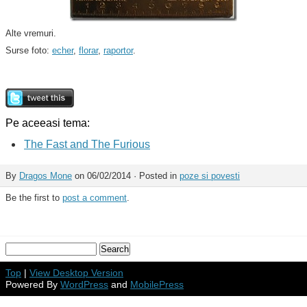
Alte vremuri.
Surse foto:
echer
,
florar
,
raportor
.
Pe aceeasi tema:
The Fast and The Furious
By
Dragos Mone
on 06/02/2014 · Posted in
poze si povesti
Be the first to
post a comment
.
Top
|
View Desktop Version
Powered By
WordPress
and
MobilePress