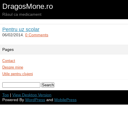
DragosMone.ro
Râsul ca medicament
Pentru uz scolar
06/02/2014.
0 Comments
Pages
Contact
Despre mine
Utile pentru clujeni
Top
|
View Desktop Version
Powered By
WordPress
and
MobilePress