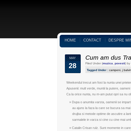
HOME
CONTACT
DESPRE MI
Cum am dus Tra
MAY
28
Filed Under (
muzica
,
povesti
) b
Tagged Under :
campeni
,
j balvi
Weekendul trecut am fost la nunta unei priet
Apusenii: mult verde, muntii la putere, oameni
Ca la orice nunta, nu m-am putut opri sa nu ob
Dupa o anumita varsta, oamenii se impart l
au ajuns la faza la care se bucura sa mai 
drujba si metode optime de ascutire a lant
sarmalele in varza si cine cu cine mai umb
Catalin Crisan rulz. Sunt momente in care 