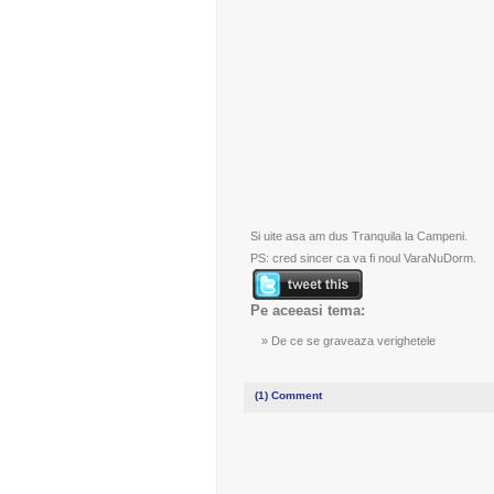
Si uite asa am dus Tranquila la Campeni.
PS: cred sincer ca va fi noul VaraNuDorm.
Pe aceeasi tema:
De ce se graveaza verighetele
(1)
Comment