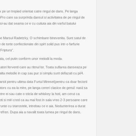
x pe un trepied orientat catre ringul de dans. Pe langa
Pro care sa surprinda dansul si activitatea de pe ringul de
si-au dat seama ce e cu cutiuta aia din varful batului
pe Marsul Radetzky. O schimbare binevenita. Sunt satul de
de torte confectionate din spirt solid pus intr-o farfurie
Friptura”.
ata, cel putin conform unor
melodii la moda
.
atori ferventi care au ritmul lor. Toata suflarea danseaza pe
alta melodie in cap sau pur si simplu sunt defazati cu pi/4.
it pentru ultima data Furtul Miresei(pentru ca doar feciorii
tors cu ea la mire, pe langa cereri clasice de genul: nasii sa
tre ei sau cate o sticla de whiskey la hoti, am cerut ca
ti si miri cred ca au mai fost in sala vreo 2-3 persoane care
in frunte cu starostele, intrebau ce e aia. Nedumerirea a durat
efren. Dupa aia a navalit toata lumea pe ringul de dans.