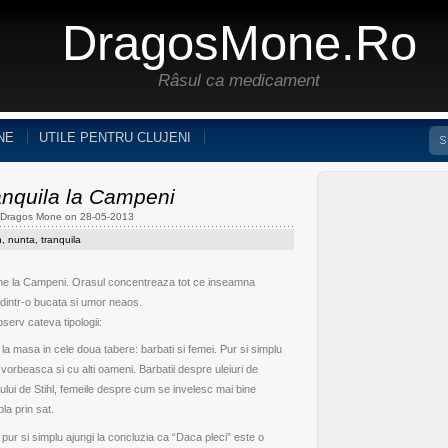
DragosMone.ro
Râsul ca medicament
NE
UTILE PENTRU CLUJENI
nquila la Campeni
y Dragos Mone on 28-05-2013
n
,
nunta
,
tranquila
ene la Campeni. Orasul concentreaza tot ce inseamna
 dintr-o bucata si umor neaos.
serv cateva tipologii:
a masa in cele doua tabere: barbati si femei. Pur si simplu
vorbeasca si cu alti oameni. Barbatii despre uleiuri de
ului de Stihl, femeile despre cum se invelesc mai bine
la prin sat.
pur si simplu ajungi la concluzia ca “Daca pleci” este o