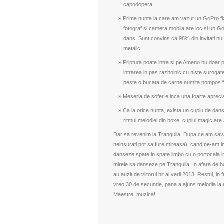
capodopera.
Prima nunta la care am vazut un
GoPro
fi
fotograf si camera mobila are loc si un Go
dans. Sunt convins ca 98% din invitati nu 
metalic.
Friptura poate intra si pe Ameno nu doar 
intrarea in pas razboinic cu niste surogate 
peste o bucata de carne numita pompos “
Meseria de sofer e inca una foarte apreci
Ca la orice nunta, exista un cuplu de dans
ritmul melodiei din boxe, cuplul magic are 
Dar sa revenim la Tranquila. Dupa ce am savars
neinsurati pot sa fure mireasa), cand ne-am in
danseze spate in spate limbo cu o portocala in
mirele sa danseze pe Tranquila. In afara de ho
au auzit de viitorul hit al verii 2013. Restul, 
vreo 30 de secunde, pana a ajuns melodia la r
Maestre, muzica!